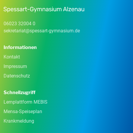
06023 32004 0
sekretariat
@
spessart-gymnasium
.
de
Informationen
Kontakt
Impressum
Datenschutz
Schnellzugriff
Lernplattform MEBIS
Mensa-Speiseplan
Krankmeldung