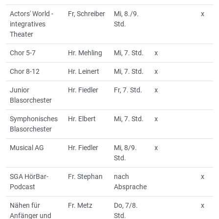
Actors' World -
Fr, Schreiber
Mi, 8./9.
x
integratives
Std.
Theater
Chor 5-7
Hr. Mehling
Mi, 7. Std.
x
Chor 8-12
Hr. Leinert
Mi, 7. Std.
x
Junior
Hr. Fiedler
Fr, 7. Std.
x
Blasorchester
Symphonisches
Hr. Elbert
Mi, 7. Std.
x
Blasorchester
Musical AG
Hr. Fiedler
Mi, 8/9.
x
Std.
SGA HörBar-
Fr. Stephan
nach
x
Podcast
Absprache
Nähen für
Fr. Metz
Do, 7/8.
x
Anfänger und
Std.