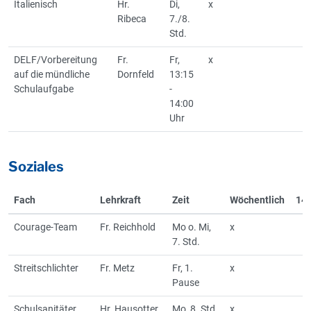
Italienisch
Hr.
Di,
x
Ribeca
7./8.
Std.
DELF/Vorbereitung
Fr.
Fr,
x
auf die mündliche
Dornfeld
13:15
Schulaufgabe
-
14:00
Uhr
Soziales
Fach
Lehrkraft
Zeit
Wöchentlich
14-
Courage-Team
Fr. Reichhold
Mo o. Mi,
x
7. Std.
Streitschlichter
Fr. Metz
Fr, 1.
x
Pause
Schulsanitäter
Hr. Hausotter
Mo, 8. Std.
x