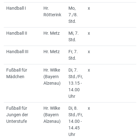
Handball I
Hr.
Mo,
x
Rötterink
7./8.
Std.
Handball II
Hr. Metz
Mi, 7.
x
Std.
Handball III
Hr. Metz
Fr, 7.
x
Std.
Fußball für
Hr. Wilke
Di, 7.
x
Mädchen
(Bayern
Std./Fr,
Alzenau)
13.15 -
14.00
Uhr
Fußball für
Hr. Wilke
Di, 8.
x
Jungen der
(Bayern
Std./Fr,
Unterstufe
Alzenau)
14.00 -
14.45
Uhr