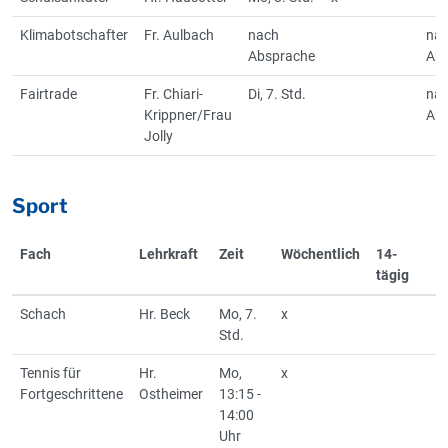
Klimabotschafter
Fr. Aulbach
nach
na
Absprache
Ab
Fairtrade
Fr. Chiari-
Di, 7. Std.
na
Krippner/Frau
Ab
Jolly
Sport
Fach
Lehrkraft
Zeit
Wöchentlich
14-
tägig
Schach
Hr. Beck
Mo, 7.
x
Std.
Tennis für
Hr.
Mo,
x
Fortgeschrittene
Ostheimer
13:15 -
14:00
Uhr