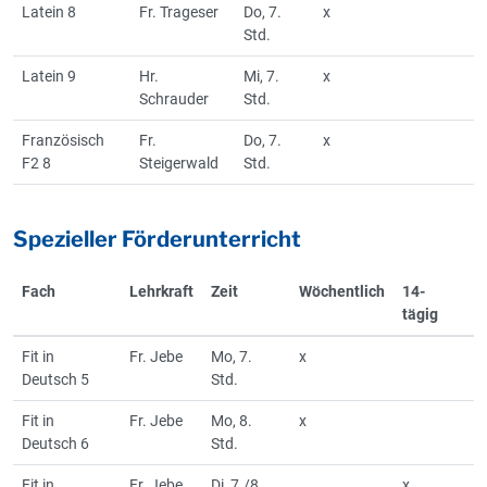
Latein 8
Fr. Trageser
Do, 7.
x
Std.
Latein 9
Hr.
Mi, 7.
x
Schrauder
Std.
Französisch
Fr.
Do, 7.
x
F2 8
Steigerwald
Std.
Spezieller Förderunterricht
Fach
Lehrkraft
Zeit
Wöchentlich
14-
tägig
Fit in
Fr. Jebe
Mo, 7.
x
Deutsch 5
Std.
Fit in
Fr. Jebe
Mo, 8.
x
Deutsch 6
Std.
Fit in
Fr. Jebe
Di, 7./8.
x