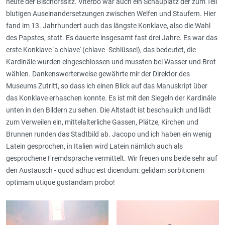
heute der Bischofssitz. Viterbo war auch ein Schauplatz der zum Teil
blutigen Auseinandersetzungen zwischen Welfen und Staufern. Hier
fand im 13. Jahrhundert auch das längste Konklave, also die Wahl
des Papstes, statt. Es dauerte insgesamt fast drei Jahre. Es war das
erste Konklave 'a chiave' (chiave -Schlüssel), das bedeutet, die
Kardinäle wurden eingeschlossen und mussten bei Wasser und Brot
wählen. Dankenswerterweise gewährte mir der Direktor des
Museums Zutritt, so dass ich einen Blick auf das Manuskript über
das Konklave erhaschen konnte. Es ist mit den Siegeln der Kardinäle
unten in den Bildern zu sehen. Die Altstadt ist beschaulich und lädt
zum Verweilen ein, mittelalterliche Gassen, Plätze, Kirchen und
Brunnen runden das Stadtbild ab. Jacopo und ich haben ein wenig
Latein gesprochen, in Italien wird Latein nämlich auch als
gesprochene Fremdsprache vermittelt. Wir freuen uns beide sehr auf
den Austausch - quod adhuc est dicendum: gelidam sorbitionem
optimam utique gustandam probo!