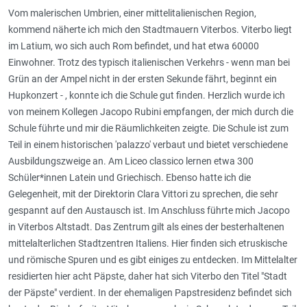
Vom malerischen Umbrien, einer mittelitalienischen Region,
kommend näherte ich mich den Stadtmauern Viterbos. Viterbo liegt
im Latium, wo sich auch Rom befindet, und hat etwa 60000
Einwohner. Trotz des typisch italienischen Verkehrs - wenn man bei
Grün an der Ampel nicht in der ersten Sekunde fährt, beginnt ein
Hupkonzert - , konnte ich die Schule gut finden. Herzlich wurde ich
von meinem Kollegen Jacopo Rubini empfangen, der mich durch die
Schule führte und mir die Räumlichkeiten zeigte. Die Schule ist zum
Teil in einem historischen 'palazzo' verbaut und bietet verschiedene
Ausbildungszweige an. Am Liceo classico lernen etwa 300
Schüler*innen Latein und Griechisch. Ebenso hatte ich die
Gelegenheit, mit der Direktorin Clara Vittori zu sprechen, die sehr
gespannt auf den Austausch ist. Im Anschluss führte mich Jacopo
in Viterbos Altstadt. Das Zentrum gilt als eines der besterhaltenen
mittelalterlichen Stadtzentren Italiens. Hier finden sich etruskische
und römische Spuren und es gibt einiges zu entdecken. Im Mittelalter
residierten hier acht Päpste, daher hat sich Viterbo den Titel "Stadt
der Päpste" verdient. In der ehemaligen Papstresidenz befindet sich