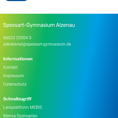
06023 32004 0
sekretariat
@
spessart-gymnasium
.
de
Informationen
Kontakt
Impressum
Datenschutz
Schnellzugriff
Lernplattform MEBIS
Mensa-Speiseplan