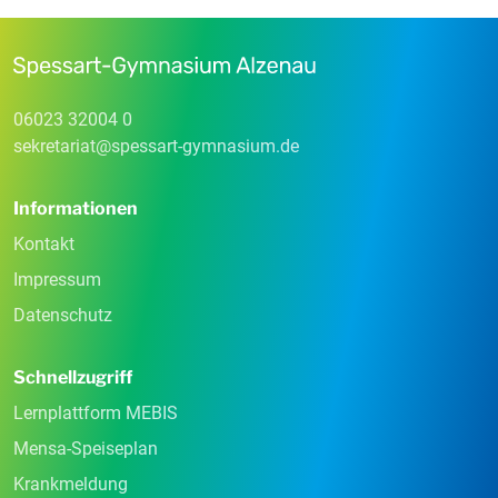
06023 32004 0
sekretariat
@
spessart-gymnasium
.
de
Informationen
Kontakt
Impressum
Datenschutz
Schnellzugriff
Lernplattform MEBIS
Mensa-Speiseplan
Krankmeldung