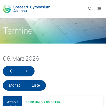
Zum Hauptinhalt springen
Termine
06. März 2026
05. März 2026
07. März 2026
Monat
Liste
00:00 Uhr bis 00:00 Uhr
Mittwoch