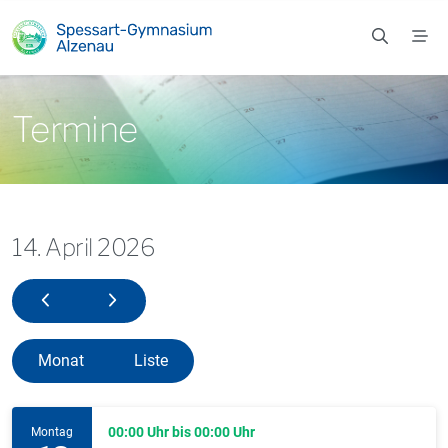
Zum Hauptinhalt springen
Termine
14. April 2026
13. April 2026
15. April 2026
Monat
Liste
00:00 Uhr bis 00:00 Uhr
Montag