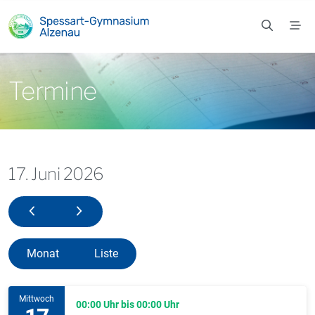
Zum Hauptinhalt springen
Termine
17. Juni 2026
16. Juni 2026
18. Juni 2026
Monat
Liste
Mittwoch
00:00 Uhr bis 00:00 Uhr