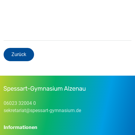
Zurück
06023 32004 0
sekretariat
@
spessart-gymnasium
.
de
Informationen