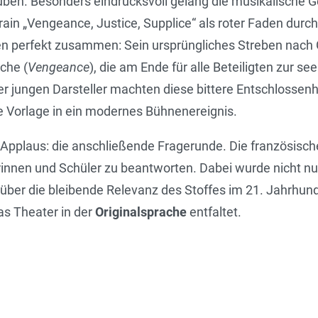
ben. Besonders eindrucksvoll gelang die musikalische Ge
in „Vengeance, Justice, Supplice“ als roter Faden durch 
n perfekt zusammen: Sein ursprüngliches Streben nach G
ache (
Vengeance
), die am Ende für alle Beteiligten zur se
 jungen Darsteller machten diese bittere Entschlossenhe
he Vorlage in ein modernes Bühnenereignis.
 Applaus: die anschließende Fragerunde. Die französisch
rinnen und Schüler zu beantworten. Dabei wurde nicht nu
ber die bleibende Relevanz des Stoffes im 21. Jahrhund
as Theater in der
Originalsprache
entfaltet.