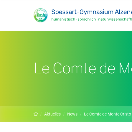
Zum Hauptinhalt springen
Le Comte de Mo
Startseite
Aktuelles
News
Le Comte de Monte Cristo