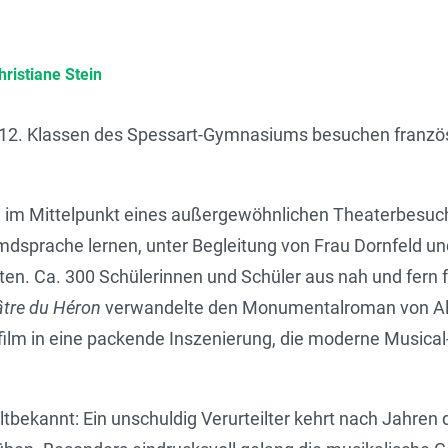
hristiane Stein
d 12. Klassen des Spessart-Gymnasiums besuchen franzö
 im Mittelpunkt eines außergewöhnlichen Theaterbesuchs
emdsprache lernen, unter Begleitung von Frau Dornfeld u
ten. Ca. 300 Schülerinnen und Schüler aus nah und fern f
tre du Héron
verwandelte den Monumentalroman von Al
film in eine packende Inszenierung, die moderne Music
bekannt: Ein unschuldig Verurteilter kehrt nach Jahren de