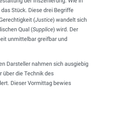
staltung der Inszenierung. Wie in
das Stück. Diese drei Begriffe
erechtigkeit (
Justice
) wandelt sich
elischen Qual (
Supplice
) wird. Der
it unmittelbar greifbar und
en Darsteller nahmen sich ausgiebig
r über die Technik des
ert. Dieser Vormittag bewies