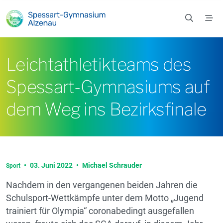
Zum Hauptinhalt springen
Leichtathletikteams des
Spessart-Gymnasiums auf
dem Weg ins Bezirksfinale
•
03. Juni 2022
•
Michael Schrauder
Sport
Nachdem in den vergangenen beiden Jahren die
Schulsport-Wettkämpfe unter dem Motto „Jugend
trainiert für Olympia“ coronabedingt ausgefallen