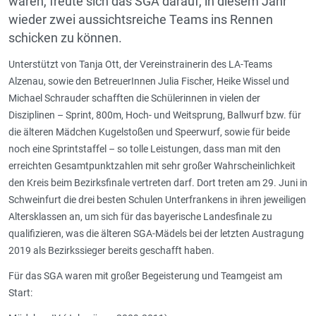
waren, freute sich das SGA darauf, in diesem Jahr
wieder zwei aussichtsreiche Teams ins Rennen
schicken zu können.
Unterstützt von Tanja Ott, der Vereinstrainerin des LA-Teams
Alzenau, sowie den BetreuerInnen Julia Fischer, Heike Wissel und
Michael Schrauder schafften die Schülerinnen in vielen der
Disziplinen – Sprint, 800m, Hoch- und Weitsprung, Ballwurf bzw. für
die älteren Mädchen Kugelstoßen und Speerwurf, sowie für beide
noch eine Sprintstaffel – so tolle Leistungen, dass man mit den
erreichten Gesamtpunktzahlen mit sehr großer Wahrscheinlichkeit
den Kreis beim Bezirksfinale vertreten darf. Dort treten am 29. Juni in
Schweinfurt die drei besten Schulen Unterfrankens in ihren jeweiligen
Altersklassen an, um sich für das bayerische Landesfinale zu
qualifizieren, was die älteren SGA-Mädels bei der letzten Austragung
2019 als Bezirkssieger bereits geschafft haben.
Für das SGA waren mit großer Begeisterung und Teamgeist am
Start: