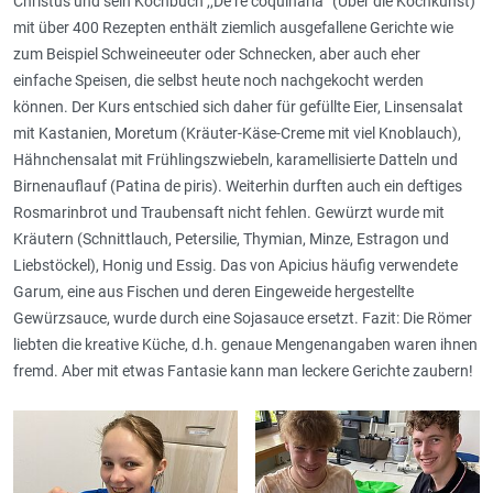
Christus und sein Kochbuch ,,De re coquinaria“ (Über die Kochkunst)
mit über 400 Rezepten enthält ziemlich ausgefallene Gerichte wie
zum Beispiel Schweineeuter oder Schnecken, aber auch eher
einfache Speisen, die selbst heute noch nachgekocht werden
können. Der Kurs entschied sich daher für gefüllte Eier, Linsensalat
mit Kastanien, Moretum (Kräuter-Käse-Creme mit viel Knoblauch),
Hähnchensalat mit Frühlingszwiebeln, karamellisierte Datteln und
Birnenauflauf (Patina de piris). Weiterhin durften auch ein deftiges
Rosmarinbrot und Traubensaft nicht fehlen. Gewürzt wurde mit
Kräutern (Schnittlauch, Petersilie, Thymian, Minze, Estragon und
Liebstöckel), Honig und Essig. Das von Apicius häufig verwendete
Garum, eine aus Fischen und deren Eingeweide hergestellte
Gewürzsauce, wurde durch eine Sojasauce ersetzt. Fazit: Die Römer
liebten die kreative Küche, d.h. genaue Mengenangaben waren ihnen
fremd. Aber mit etwas Fantasie kann man leckere Gerichte zaubern!