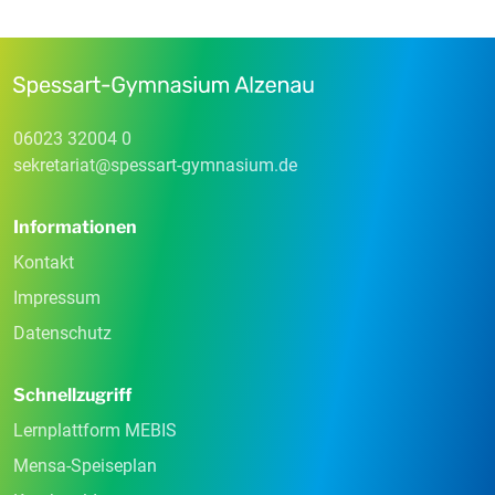
06023 32004 0
sekretariat
@
spessart-gymnasium
.
de
Informationen
Kontakt
Impressum
Datenschutz
Schnellzugriff
Lernplattform MEBIS
Mensa-Speiseplan