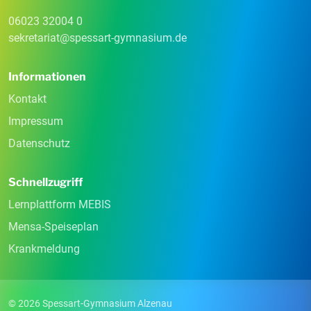
06023 32004 0
sekretariat
@
spessart-gymnasium
.
de
Informationen
Kontakt
Impressum
Datenschutz
Schnellzugriff
Lernplattform MEBIS
Mensa-Speiseplan
Krankmeldung
© 2026 Spessart-Gymnasium Alzenau