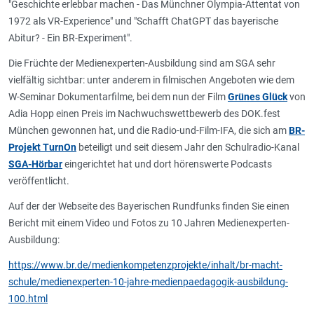
"Geschichte erlebbar machen - Das Münchner Olympia-Attentat von
1972 als VR-Experience" und "Schafft ChatGPT das bayerische
Abitur? - Ein BR-Experiment".
Die Früchte der Medienexperten-Ausbildung sind am SGA sehr
vielfältig sichtbar: unter anderem in filmischen Angeboten wie dem
W-Seminar Dokumentarfilme, bei dem nun der Film
Grünes Glück
von
Adia Hopp einen Preis im Nachwuchswettbewerb des DOK.fest
München gewonnen hat, und die Radio-und-Film-IFA, die sich am
BR-
Projekt TurnOn
beteiligt und seit diesem Jahr den Schulradio-Kanal
SGA-Hörbar
eingerichtet hat und dort hörenswerte Podcasts
veröffentlicht.
Auf der der Webseite des Bayerischen Rundfunks finden Sie einen
Bericht mit einem Video und Fotos zu 10 Jahren Medienexperten-
Ausbildung:
https://www.br.de/medienkompetenzprojekte/inhalt/br-macht-
schule/medienexperten-10-jahre-medienpaedagogik-ausbildung-
100.html