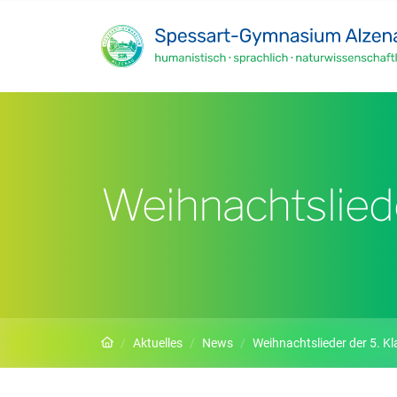
Zum Hauptinhalt springen
Weihnachtsliede
Startseite
Aktuelles
News
Weihnachtslieder der 5. K