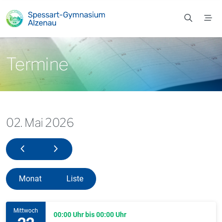
Zum Hauptinhalt springen
Termine
02. Mai 2026
01. Mai 2026
03. Mai 2026
Monat
Liste
Mittwoch
00:00 Uhr bis 00:00 Uhr