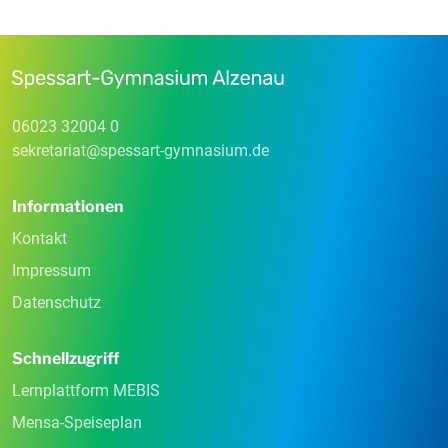
06023 32004 0
sekretariat
@
spessart-gymnasium
.
de
Informationen
Kontakt
Impressum
Datenschutz
Schnellzugriff
Lernplattform MEBIS
Mensa-Speiseplan