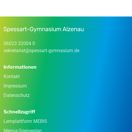
06023 32004 0
sekretariat
@
spessart-gymnasium
.
de
Informationen
Kontakt
Impressum
Datenschutz
Schnellzugriff
Lernplattform MEBIS
Mensa-Speiseplan